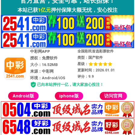
官方直营，安全可靠，站长担保！
本站已获
1亿元
押付保障大额无忧，安心投注
中彩网APP
全国彩民首选彩票软件
类型：国产软件
授权：免费软件
星级：
大小：16.52MB
更新时间：2026.01.01
来源：中彩网
评分：9.9
环境：Android/iOS
已向本站押付一亿，请大家放心投注！
Android版
iphone版
访问官网