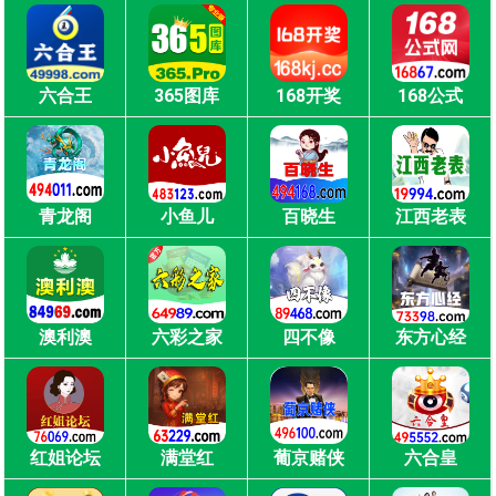
六合王
365图库
168开奖
168公式
青龙阁
小鱼儿
百晓生
江西老表
澳利澳
六彩之家
四不像
东方心经
红姐论坛
满堂红
葡京赌侠
六合皇