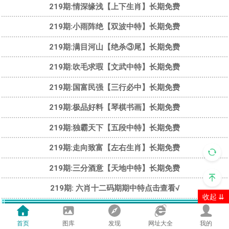
219期:情深缘浅【上下生肖】长期免费
219期:小雨阵绝【双波中特】长期免费
219期:满目河山【绝杀③尾】长期免费
219期:吹毛求瑕【文武中特】长期免费
219期:国富民强【三行必中】长期免费
219期:极品好料【琴棋书画】长期免费
219期:独霸天下【五段中特】长期免费
219期:走向致富【左右生肖】长期免费
219期:三分酒意【天地中特】长期免费
219期: 六肖十二码期期中特点击查看√
收起 ⇊
百晓生
【三期五尾】494168.com
首页
图库
发现
网址大全
我的