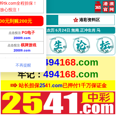
送
58
元
2541
元
中彩彩票由49图库849tk.com
请广大彩民放心投注！
澳彩资料区
港彩资料区
彩票（
2541.com
）特码
向本站押付1000万资
点击注册首存100元到账20
今:8月6日.
星期四.
农历:6月24日.煞南.正冲生肖:马
必备！点击免费开户
PA视讯
点击投注
点击投注
送2541元
20009
.com
20009
捕鱼游戏
点击投注
点击投注
不再提醒
20009
.com
20009
494
168
.com
牢记：
博彩必备！值得选择！真正的大额
494
168
.com
牢记：
站长担保
25
41
.com
已押付1千万保证金