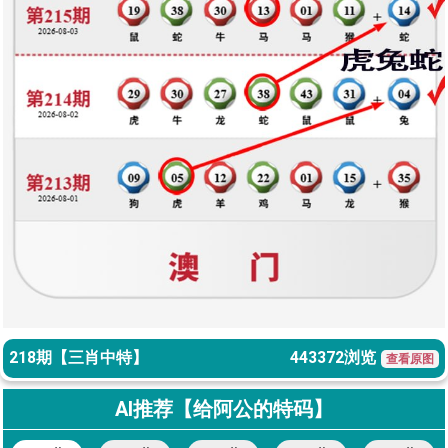
443372
浏览
218期【三肖中特】
查看原图
AI推荐【给阿公的特码】