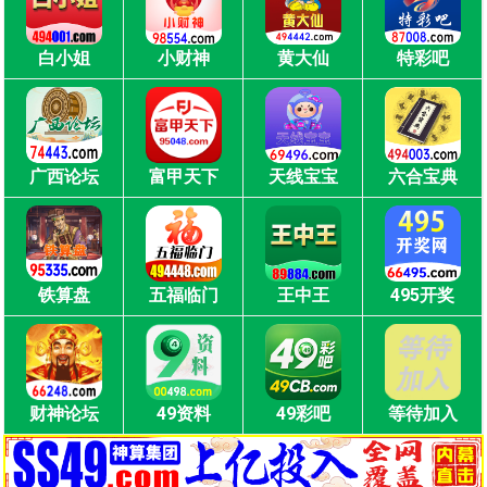
白小姐
小财神
黄大仙
特彩吧
广西论坛
富甲天下
天线宝宝
六合宝典
铁算盘
五福临门
王中王
495开奖
财神论坛
49资料
49彩吧
等待加入