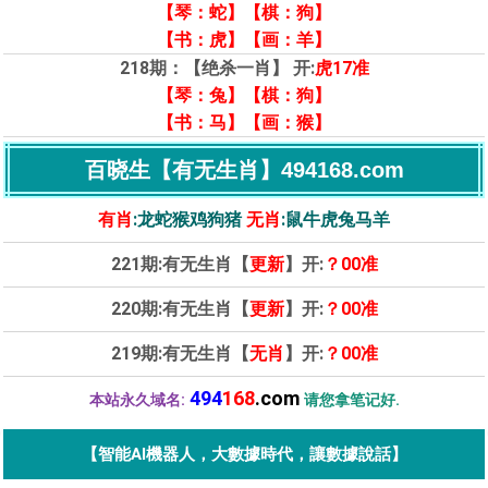
【琴：蛇】【棋：狗】
【书：虎】【画：羊】
218期：
【绝杀一肖】
开:
虎17准
【琴：兔】【棋：狗】
【书：马】【画：猴】
百晓生
【有无生肖】494168.com
有肖
:龙蛇猴鸡狗猪
无肖
:鼠牛虎兔马羊
221期:有无生肖【
更新
】开:
？00准
220期:有无生肖【
更新
】开:
？00准
219期:有无生肖【
无肖
】开:
？00准
494
168
.com
本站永久域名:
请您拿笔记好.
【智能AI機器人，大數據時代，讓數據說話】