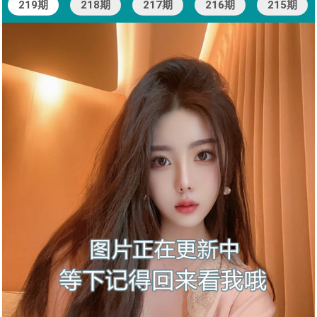
219期
218期
217期
216期
215期