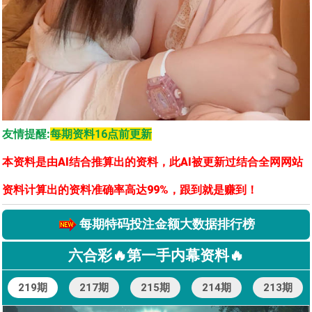
友情提醒:
每期资料16点前更新
本资料是由AI结合推算出的资料，此AI被更新过结合全网网站
资料计算出的资料准确率高达99%，跟到就是赚到！
每期特码投注金额大数据排行榜
六合彩🔥第一手内幕资料🔥
219期
217期
215期
214期
213期