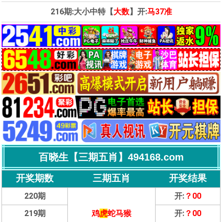
216期:大小中特【
大数
】开:
马37准
百晓生
【三期五肖】494168.com
开奖期数
三期五肖
开奖结果
220期
开:
？00
219期
鸡
虎
蛇马猴
开:
？00