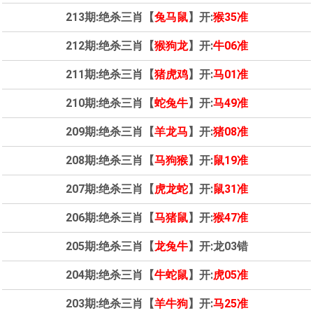
213期:绝杀三肖【
兔马鼠
】开:
猴35准
212期:绝杀三肖【
猴狗龙
】开:
牛06准
211期:绝杀三肖【
猪虎鸡
】开:
马01准
210期:绝杀三肖【
蛇兔牛
】开:
马49准
209期:绝杀三肖【
羊龙马
】开:
猪08准
208期:绝杀三肖【
马狗猴
】开:
鼠19准
207期:绝杀三肖【
虎龙蛇
】开:
鼠31准
206期:绝杀三肖【
马猪鼠
】开:
猴47准
205期:绝杀三肖【
龙兔牛
】开:龙03错
204期:绝杀三肖【
牛蛇鼠
】开:
虎05准
203期:绝杀三肖【
羊牛狗
】开:
马25准